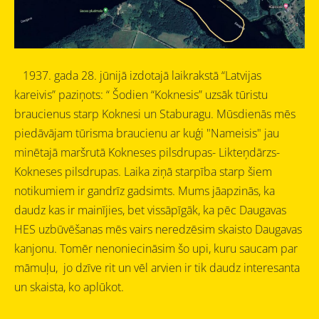
1937. gada 28. jūnijā izdotajā laikrakstā “Latvijas
kareivis” paziņots: “ Šodien “Koknesis” uzsāk tūristu
braucienus starp Koknesi un Staburagu.
Mūsdienās m
ēs
piedāvājam tūrisma braucienu ar kuģi "Nameisis" jau
minētajā maršrutā Kokneses pilsdrupas- Likteņdārzs-
Kokneses pilsdrupas. Laika ziņā starpība starp šiem
notikumiem ir gandrīz gadsimts. Mums jāapzinās, ka
daudz kas ir mainījies, bet vissāpīgāk, ka pēc Daugavas
HES uzbūvēšanas mēs vairs neredzēsim skaisto Daugavas
kanjonu. Tomēr nenoniecināsim šo upi, kuru saucam par
māmuļu, jo dzīve rit un vēl arvien ir tik daudz interesanta
un skaista, ko aplūkot.