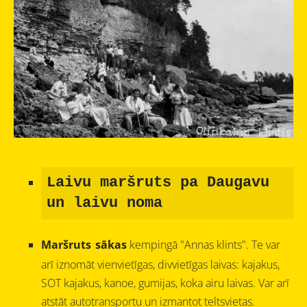
Laivu maršruts pa Daugavu
un laivu noma
Maršruts
sākas
kempingā "Annas klints"
. Te var
arī iznomāt vienvietīgas, divvietīgas laivas: kajakus,
SOT kajakus, kanoe, gumijas, koka airu laivas. Var arī
atstāt autotransportu un izmantot teltsvietas.