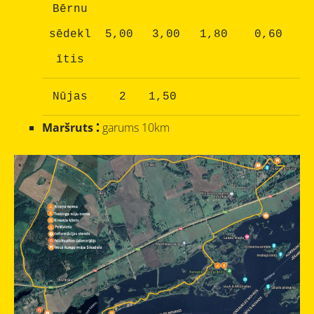
Bērnu
sēdekl
5,00
3,00
1,80
0,60
ītis
Nūjas
2
1,50
:
Maršruts
garums 10km