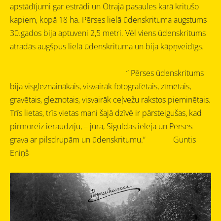
apstādījumi gar estrādi un Otrajā pasaules karā kritušo
kapiem,
kopā 18 ha.
Pērses lielā ūdenskrituma augstums
30.gados bija aptuveni 2,5 metri
. Vēl viens ūdenskritums
atradās augšpus lielā ūdenskrituma un bija kāpņveidīgs.
“
Pērses ūdenskritums
bija visgleznainākais, visvairāk fotografētais, zīmētais,
gravētais, gleznotais, visvairāk ceļvežu rakstos pieminētais.
Trīs lietas, trīs vietas mani šajā dzīvē ir pārsteigušas, kad
pirmoreiz ieraudzīju, – jūra, Siguldas ieleja un Pērses
grava ar pilsdrupām un ūdenskritumu.”
Guntis
Eniņš