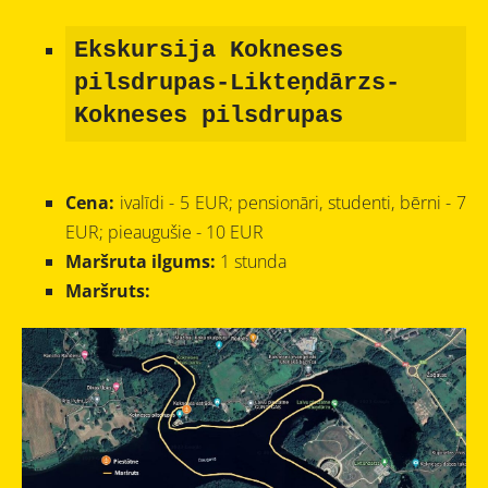
Ekskursija Kokneses
pilsdrupas-Likteņdārzs-
Kokneses pilsdrupas
Cena:
ivalīdi - 5 EUR; pensionāri, studenti, bērni - 7
EUR; pieaugušie - 10 EUR
Maršruta ilgums:
1 stunda
Maršruts: