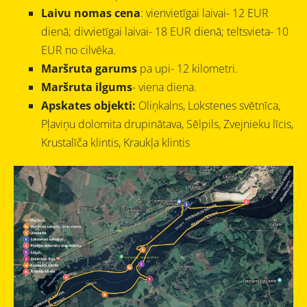
Laivu nomas cena
: vienvietīgai laivai- 12 EUR
dienā; divvietīgai laivai- 18 EUR dienā; teltsvieta- 10
EUR no cilvēka.
Maršruta garums
pa upi- 12 kilometri.
Maršruta ilgums
- viena diena.
Apskates objekti:
Oliņkalns, Lokstenes svētnīca,
Pļaviņu dolomita drupinātava, Sēlpils, Zvejnieku līcis,
Krustalīča klintis, Kraukļa klintis