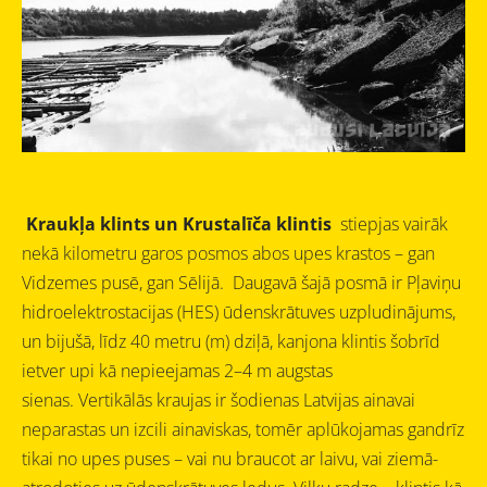
Kraukļa klint
s un Krustalīča klintis
stiepjas vairāk
nekā kilometru garos posmos abos upes krastos – gan
Vidzemes pusē, gan Sēlijā. Daugavā šajā posmā ir Pļaviņu
hidroelektrostacijas (HES) ūdenskrātuves uzpludinājums,
un bijušā, līdz 40 metru (m) dziļā, kanjona klintis šobrīd
ietver upi kā nepieejamas 2–4 m augstas
sienas.
Vertikālās kraujas ir šodienas Latvijas ainavai
neparastas un izcili ainaviskas, tomēr aplūkojamas gandrīz
tikai no upes puses – vai nu braucot ar laivu, vai ziemā-