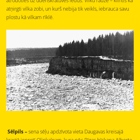
atrodoties uz ūdenskrātuves ledus.
Vilku radze – klintis kā
atņirgti vilka zobi, un kurš nebija tik veikls, iebrauca savu
plostu kā vilkam rīklē.
Sēlpils –
sena sēļu apdzīvota vieta Daugavas kreisajā
krastā iepretī Oliņkalnam, kura pēc Rīgas bīskapa Alberta