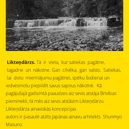
Likteņdārzs.
Tā ir vieta, kur satiekas pagātne,
tagadne un nākotne. Gan cilvēka, gan valsts. Satiekas,
lai dotu mierinājumu pagātnei, spēku šodienai un
iedvesmotu piepildīt savus sapņus nākotnē. Kā
pagājušajā gadsimtā paaudzes aiz sevis atstāja Brīvības
pieminekli, tā mēs aiz sevis atstāsim Likteņdārzu.
Likteņdārza ainaviskās koncepcijas
autors ir pasaulē atzīts Japānas ainavu arhitekts Shunmyo
Masuno.