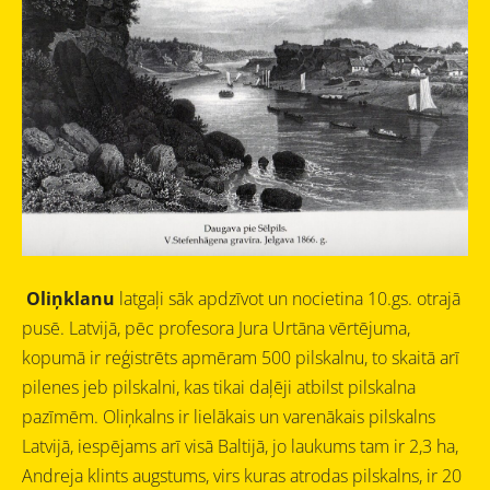
Oliņklanu
l
atgaļi
sāk apdzīvot un nocietina 10.gs. otrajā
pusē.
Latvijā, pēc profesora Jura Urtāna vērtējuma,
kopumā ir reģistrēts apmēram 500 pilskalnu, to skaitā arī
pilenes jeb pilskalni, kas tikai daļēji atbilst pilskalna
pazīmēm.
Oliņkalns
ir lielākais un varenākais pilskalns
Latvijā, iespējams arī visā Baltijā, jo laukums tam ir 2,3 ha,
Andreja klints augstums, virs kuras atrodas pilskalns, ir 20