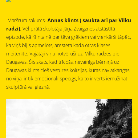
Maršrura sākums-
Annas klints ( saukta arī par Vilku
radzi)
.
Vēl prātā skolotāja
Jāņa Zvaigznes atstāstītā
epizode, kā Klintainē par tēva grēkiem vai vienkārši tāpēc,
ka viņš bijis apmelots, arestēta kāda otrās klases
meitenīte. Vajātāji viņu notvēruši uz
Vilku radzes pie
Daugavas
. Šis skats, kad trīcošs, nevainīgs bērniņš uz
Daugavas klints cieš vēstures kolīzijās, kuras nav atkarīgas
no viņa,
ir tik emocionāli spēcīgs, ka to ir vērts iemūžināt
skulptūrā vai gleznā.