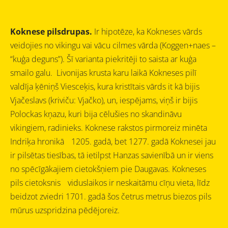
Koknese pilsdrupas.
Ir hipotēze, ka Kokneses vārds
veidojies no vikingu vai vācu cilmes vārda (Koggen+naes –
“kuģa deguns”). Šī varianta piekritēji to saista ar kuģa
smailo galu. Livonijas krusta karu laikā Kokneses pilī
valdīja ķēniņš Viesceķis, kura kristītais vārds it kā bijis
Vjačeslavs (kriviču: Vjačko), un, iespējams, viņš ir bijis
Polockas kņazu, kuri bija cēlušies no skandināvu
vikingiem, radinieks.
Koknese rakstos pirmoreiz minēta
Indriķa hronikā 1205. gadā, bet 1277. gadā Koknesei jau
ir pilsētas tiesības, tā ietilpst Hanzas savienībā un ir viens
no spēcīgākajiem cietokšņiem pie Daugavas. Kokneses
pils cietoksnis viduslaikos ir neskaitāmu cīņu vieta, līdz
beidzot zviedri 1701. gadā šos četrus metrus biezos pils
mūrus uzspridzina pēdējoreiz.