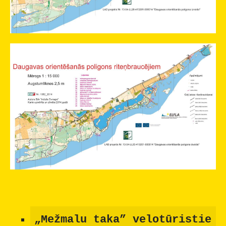
„Mežmalu
taka” velotūristie