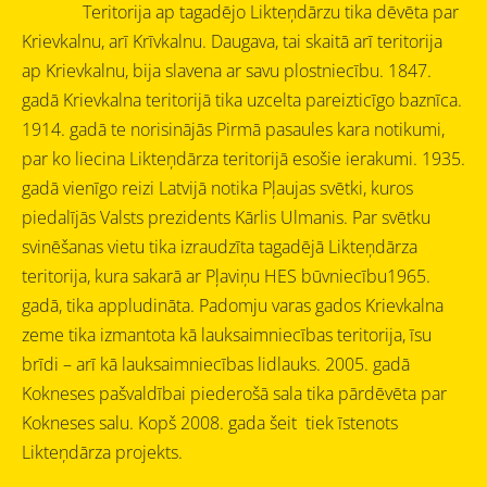
Teritorija ap tagadējo Likteņdārzu tika dēvēta par
Krievkalnu, arī Krīvkalnu. Daugava, tai skaitā arī teritorija
ap Krievkalnu, bija slavena ar savu plostniecību. 1847.
gadā Krievkalna teritorijā tika uzcelta pareizticīgo baznīca.
1914. gadā te norisinājās Pirmā pasaules kara notikumi,
par ko liecina Likteņdārza teritorijā esošie ierakumi. 1935.
gadā vienīgo reizi Latvijā notika Pļaujas svētki, kuros
piedalījās Valsts prezidents Kārlis Ulmanis. Par svētku
svinēšanas vietu tika izraudzīta tagadējā Likteņdārza
teritorija, kura sakarā ar Pļaviņu HES būvniecību1965.
gadā, tika appludināta.
Padomju varas gados Krievkalna
zeme tika izmantota kā lauksaimniecības teritorija, īsu
brīdi – arī kā lauksaimniecības lidlauks.
2005. gadā
Kokneses pašvaldībai piederošā sala tika pārdēvēta par
Kokneses salu. Kopš 2008. gada šeit tiek īstenots
Likteņdārza projekts.