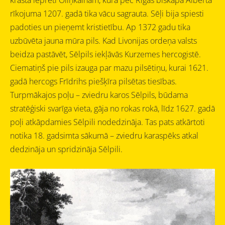
rīkojuma 1207. gadā tika vācu sagrauta. Sēļi bija spiesti
padoties un pieņemt kristietību. Ap 1372 gadu tika
uzbūvēta jauna mūra pils. Kad Livonijas ordeņa valsts
beidza pastāvēt, Sēlpils iekļāvās Kurzemes hercogistē.
Ciematiņš pie pils izauga par mazu pilsētiņu, kurai 1621.
gadā hercogs Frīdrihs piešķīra pilsētas tiesības.
Turpmākajos poļu – zviedru karos Sēlpils, būdama
stratēģiski svarīga vieta, gāja no rokas rokā, līdz 1627. gadā
poļi atkāpdamies Sēlpili nodedzināja. Tas pats atkārtoti
notika 18. gadsimta sākumā – zviedru karaspēks atkal
dedzināja un spridzināja Sēlpili.