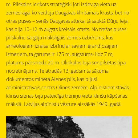
m.
Pilskalns ierīkots stratēģiski ļoti izdevīgā vietā uz
zemesraga, ko veidoja Daugavas klinšainais krasts, bet no
otras puses – senās Daugavas atteka, tā sauktā
Dūņu leja,
kas bija 10–12 m augsts kreisais krasts.
No trešās puses
pilskalnu sargāja mākslīgais zemes uzbērums, kas
arheologiem izraisa izbrīnu ar saviem grandiozajiem
izmēriem, tā
garums ir 175 m, augstums- līdz 7 m,
platums pārsniedz 20 m.
Oliņkalns bija senpilsētas tipa
nocietinājums.
Te atradās 13. gadsimta sākuma
dokumentos minētā Alenes pils, kas bijusi
administratīvais centrs Olines zemēm
.
Alpīnistiem stāvās
klinšu sienas bija pateicīga treniņu vieta klinšu kāpšanas
mākslā. Latvijas alpīnistu vēsture aizsākās 1949. gadā.