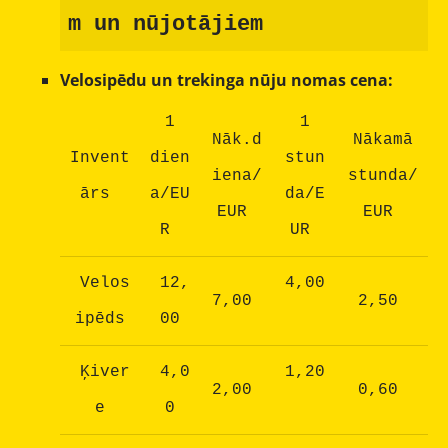
m un nūjotājiem
Velosipēdu un trekinga nūju nomas cena:
1
1
Nāk.d
Nākamā
Invent
dien
stun
iena/
stunda/
ārs
a/EU
da/E
EUR
EUR
R
UR
Velos
12,
4,00
7,00
2,50
ipēds
00
Ķiver
4,0
1,20
2,00
0,60
e
0