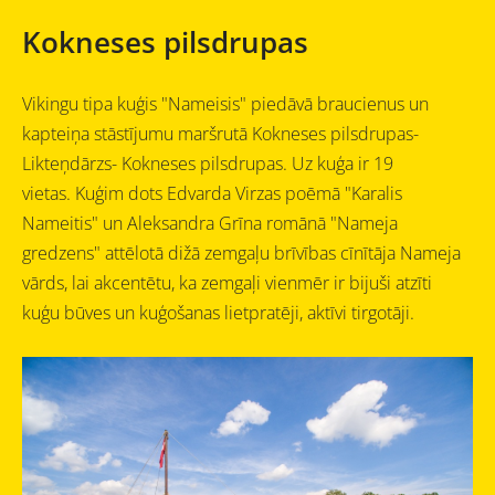
Kokneses pilsdrupas
Vikingu tipa kuģis "Nameisis" piedāvā braucienus un
kapteiņa stāstījumu maršrutā Kokneses pilsdrupas-
Likteņdārzs- Kokneses pilsdrupas. Uz kuģa ir 19
vietas.
Kuģim dots Edvarda Virzas poēmā "Karalis
Nameitis" un Aleksandra Grīna romānā "Nameja
gredzens" attēlotā dižā zemgaļu brīvības cīnītāja Nameja
vārds, lai akcentētu, ka zemgaļi vienmēr ir bijuši atzīti
kuģu būves un kuģošanas lietpratēji, aktīvi tirgotāji.