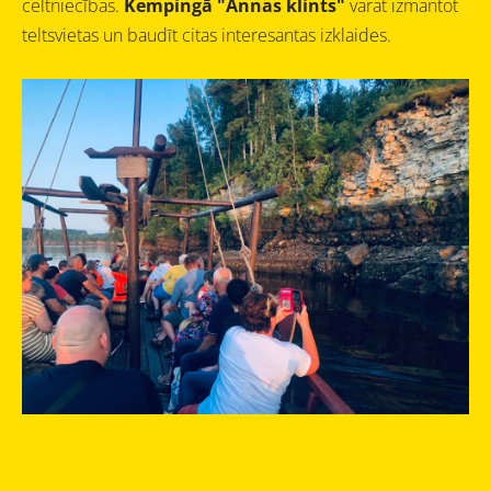
celtniecības.
Kempingā "Annas klints"
varat izmantot
teltsvietas un baudīt citas interesantas izklaides.