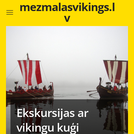
mezmalasvikings.l
v
Ekskursijas ar
vikingu kuģi