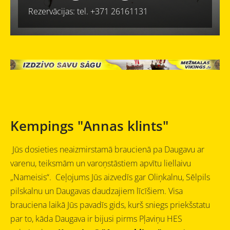
Rezervācijas: tel. +371 26161131
Kempings "Annas klints"
Jūs dosieties neaizmirstamā braucienā pa Daugavu ar
varenu, teiksmām un varoņstāstiem apvītu liellaivu
„Nameisis“. Ceļojums Jūs aizvedīs gar Oliņkalnu, Sēlpils
pilskalnu un Daugavas daudzajiem līcīšiem. Visa
brauciena laikā Jūs pavadīs gids, kurš sniegs priekšstatu
par to, kāda Daugava ir bijusi pirms Pļaviņu HES